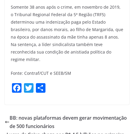
Somente 38 anos após o crime, em novembro de 2019,
o Tribunal Regional Federal da 5ª Região (TRF5)
determinou uma indenização paga pelo Estado
brasileiro, por danos morais, ao filho de Margarida, que
na época do assassinato da mãe tinha apenas 8 anos.
Na sentença, a líder sindicalista também teve
reconhecida sua condição de anistiada política do
regime militar.
Fonte: Contraf/CUT e SEEB/SM
F
T
S
a
w
h
c
itt
ar
e
er
e
BB: novas plataformas devem gerar movimentação
b
de 500 funcionários