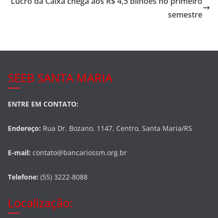
o
Lucro da Caixa chega aos R$ 4,5 bilhões no primeiro
o
semestre
k
SEEB SANTA MARIA
ENTRE EM CONTATO:
Endereço:
Rua Dr. Bozano, 1147, Centro, Santa Maria/RS
E-mail:
contato@bancariossm.org.br
Telefone:
(55) 3222-8088
Localização: