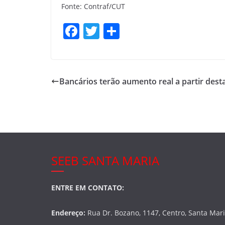
Fonte: Contraf/CUT
F
T
S
a
w
h
c
itt
ar
e
er
e
Bancários terão aumento real a partir desta 
b
o
o
k
SEEB SANTA MARIA
ENTRE EM CONTATO:
Endereço:
Rua Dr. Bozano, 1147, Centro, Santa Mar