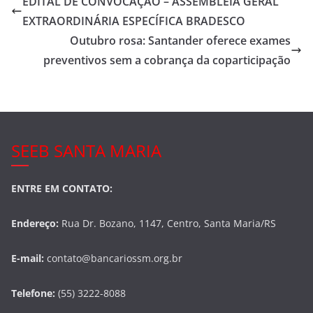
EDITAL DE CONVOCAÇÃO – ASSEMBLEIA GERAL
b
EXTRAORDINÁRIA ESPECÍFICA BRADESCO
o
Outubro rosa: Santander oferece exames
o
preventivos sem a cobrança da coparticipação
k
SEEB SANTA MARIA
ENTRE EM CONTATO:
Endereço:
Rua Dr. Bozano, 1147, Centro, Santa Maria/RS
E-mail:
contato@bancariossm.org.br
Telefone:
(55) 3222-8088