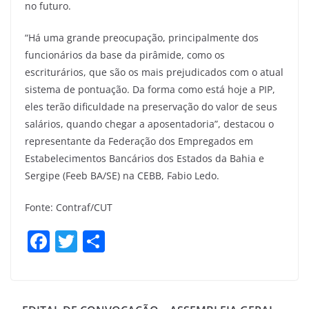
no futuro.
“Há uma grande preocupação, principalmente dos
funcionários da base da pirâmide, como os
escriturários, que são os mais prejudicados com o atual
sistema de pontuação. Da forma como está hoje a PIP,
eles terão dificuldade na preservação do valor de seus
salários, quando chegar a aposentadoria”, destacou o
representante da Federação dos Empregados em
Estabelecimentos Bancários dos Estados da Bahia e
Sergipe (Feeb BA/SE) na CEBB, Fabio Ledo.
Fonte: Contraf/CUT
F
T
S
a
w
h
c
itt
ar
e
er
e