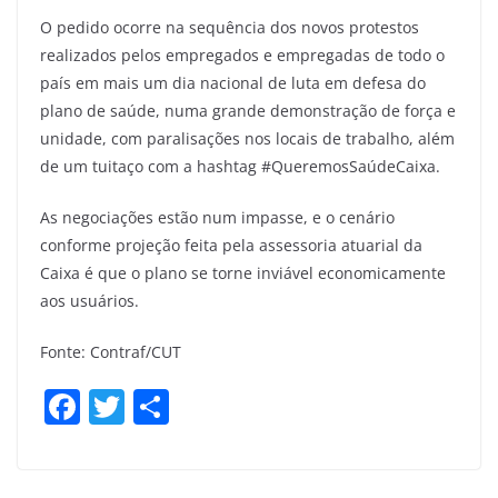
O pedido ocorre na sequência dos novos protestos
realizados pelos empregados e empregadas de todo o
país em mais um dia nacional de luta em defesa do
plano de saúde, numa grande demonstração de força e
unidade, com paralisações nos locais de trabalho, além
de um tuitaço com a hashtag #QueremosSaúdeCaixa.
As negociações estão num impasse, e o cenário
conforme projeção feita pela assessoria atuarial da
Caixa é que o plano se torne inviável economicamente
aos usuários.
Fonte: Contraf/CUT
F
T
S
a
w
h
c
itt
ar