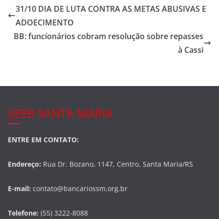
e
er
e
31/10 DIA DE LUTA CONTRA AS METAS ABUSIVAS E
b
ADOECIMENTO
o
BB: funcionários cobram resolução sobre repasses
o
à Cassi
k
SEEB SANTA MARIA
ENTRE EM CONTATO:
Endereço:
Rua Dr. Bozano, 1147, Centro, Santa Maria/RS
E-mail:
contato@bancariossm.org.br
Telefone:
(55) 3222-8088