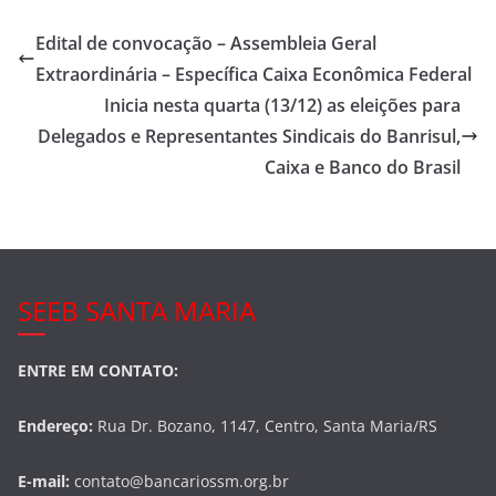
c
itt
ar
e
er
e
Edital de convocação – Assembleia Geral
b
Extraordinária – Específica Caixa Econômica Federal
o
Inicia nesta quarta (13/12) as eleições para
o
Delegados e Representantes Sindicais do Banrisul,
Caixa e Banco do Brasil
k
SEEB SANTA MARIA
ENTRE EM CONTATO:
Endereço:
Rua Dr. Bozano, 1147, Centro, Santa Maria/RS
E-mail:
contato@bancariossm.org.br