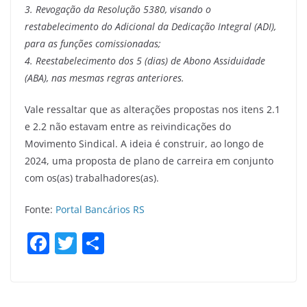
3. Revogação da Resolução 5380, visando o
restabelecimento do Adicional da Dedicação Integral (ADI),
para as funções comissionadas;
4. Reestabelecimento dos 5 (dias) de Abono Assiduidade
(ABA), nas mesmas regras anteriores.
Vale ressaltar que as alterações propostas nos itens 2.1
e 2.2 não estavam entre as reivindicações do
Movimento Sindical. A ideia é construir, ao longo de
2024, uma proposta de plano de carreira em conjunto
com os(as) trabalhadores(as).
Fonte:
Portal Bancários RS
F
T
S
a
w
h
c
itt
ar