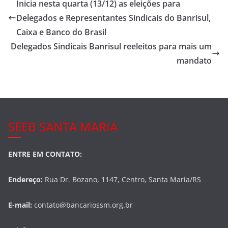
e
er
e
Inicia nesta quarta (13/12) as eleições para
b
Delegados e Representantes Sindicais do Banrisul,
o
Caixa e Banco do Brasil
o
Delegados Sindicais Banrisul reeleitos para mais um
mandato
k
SEEB SANTA MARIA
ENTRE EM CONTATO:
Endereço:
Rua Dr. Bozano, 1147, Centro, Santa Maria/RS
E-mail:
contato@bancariossm.org.br