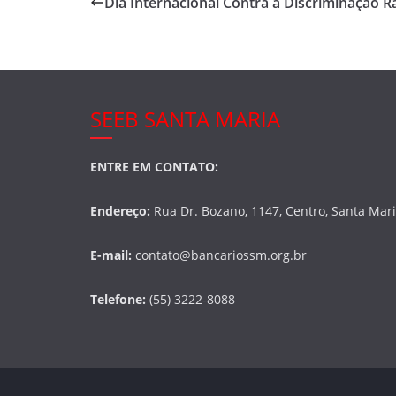
Dia Internacional Contra a Discriminação Ra
b
o
o
k
SEEB SANTA MARIA
ENTRE EM CONTATO:
Endereço:
Rua Dr. Bozano, 1147, Centro, Santa Mar
E-mail:
contato@bancariossm.org.br
Telefone:
(55) 3222-8088