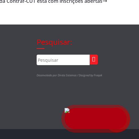
 da Contraf-CUT está com inscrições abertas
Pesquisar:
Desenvolvido por Direta Sistemas /
Designed by Freepik