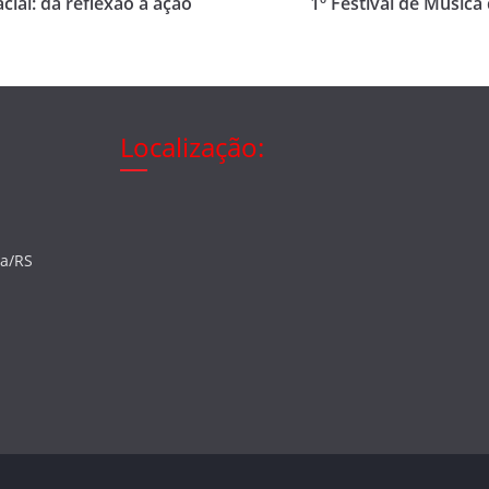
cial: da reflexão à ação
1º Festival de Música
Localização:
ia/RS