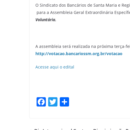
O Sindicato dos Bancários de Santa Maria e Reg
para a Assembleia Geral Extraordinária Específi
Voluntária.
A assembleia será realizada na próxima terça-fei
http://votacao.bancariossm.org.br/votacao
Acesse aqui o edital
F
T
S
a
w
h
c
itt
ar
e
er
e