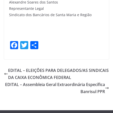
Alexandre Soares dos Santos
Representante Legal
Sindicato dos Bancários de Santa Maria e Região
F
T
S
a
w
h
c
itt
ar
e
er
e
EDITAL – ELEIÇÕES PARA DELEGADOS/AS SINDICAIS
b
DA CAIXA ECONÔMICA FEDERAL
o
EDITAL – Assembleia Geral Extraordinária Específica
o
Banrisul PPR
k