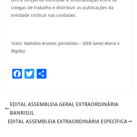
colegas de trabalho e distribuir as publicações da
entidade sindical nas unidades.
Texto: Nathália Arantes (Jornalista – SEEB Santa Maria e
Região)
F
T
S
a
w
h
c
itt
ar
e
er
e
EDITAL ASSEMBLEIA GERAL EXTRAORDINÁRIA
b
BANRISUL
o
EDITAL ASSEMBLEIA EXTRAORDINÁRIA ESPECÍFICA
o