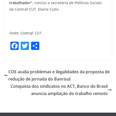
trabalhador”,
conclui a secretária de Políticas Sociais
da Contraf-CUT, Elaine Cutis.
Fonte: Contraf- CUT
F
T
S
a
w
h
c
itt
ar
e
er
e
COE avalia problemas e ilegalidades da proposta de
b
redução de jornada do Banrisul
o
Conquista dos sindicatos no ACT, Banco do Brasil
o
anuncia ampliação do trabalho remoto
k