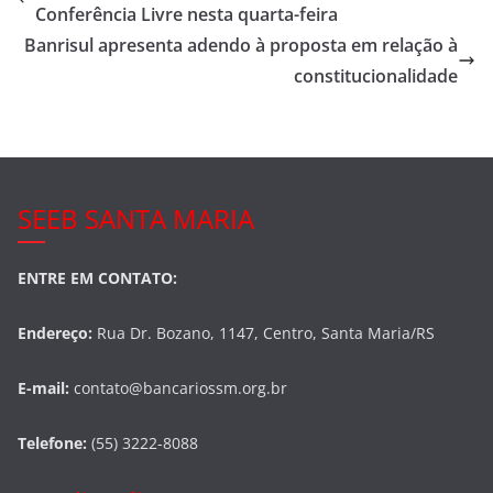
b
Conferência Livre nesta quarta-feira
o
Banrisul apresenta adendo à proposta em relação à
o
constitucionalidade
k
SEEB SANTA MARIA
ENTRE EM CONTATO:
Endereço:
Rua Dr. Bozano, 1147, Centro, Santa Maria/RS
E-mail:
contato@bancariossm.org.br
Telefone:
(55) 3222-8088