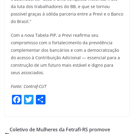
da luta dos trabalhadores do BB, e que se tornou
possível graças à sólida parceria entre a Previ e o Banco
do Brasil.”
Com a nova Tabela PIP, a Previ reafirma seu
compromisso com o fortalecimento da previdência
complementar dos bancários e com a democratização
do acesso à Contribuição Adicional — essencial para a
construção de um futuro mais estável e digno para
seus associados.
Fonte: Contraf-CUT
F
T
S
a
w
h
c
itt
ar
e
er
e
Coletivo de Mulheres da Fetrafi-RS promove