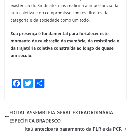
existência do Sindicato, mas reafirma a importância da
luta coletiva e do compromisso com os direitos da
categoria e da sociedade como um todo.
Sua presença é fundamental para fortalecer este
momento de celebração da memória, da resistência e
da trajetória coletiva construída ao longo de quase
um século.
F
T
S
a
w
h
c
itt
ar
e
er
e
EDITAL ASSEMBLEIA GERAL EXTRAORDINÁRIA
b
ESPECÍFICA BRADESCO
o
Itaú antecipará pagamento da PLR e da PCR