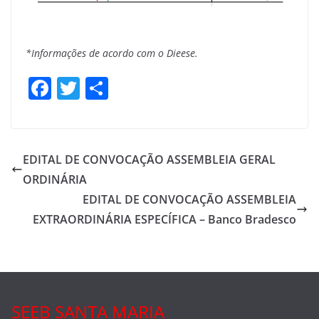
*Informações de acordo com o Dieese.
F
T
S
a
w
h
c
itt
ar
e
er
e
EDITAL DE CONVOCAÇÃO ASSEMBLEIA GERAL
b
ORDINÁRIA
o
EDITAL DE CONVOCAÇÃO ASSEMBLEIA
o
EXTRAORDINÁRIA ESPECÍFICA – Banco Bradesco
k
SEEB SANTA MARIA