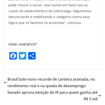
pode crescer e lucrar, mas insiste em fazer isso às
custas do adoecimento e da sobrecarga. Seguiremos
denunciando e mobilizando a categoria contra essa
lógica que só favorece os acionistas”, concluiu.
Fonte: Contraf-CUT
F
T
S
a
w
h
c
itt
ar
e
er
e
Brasil bate novo recorde de carteira assinada, no
b
rendimento real e na queda de desemprego
o
Senado aprova isenção de IR para quem ganha até
o
R$ 5 mil