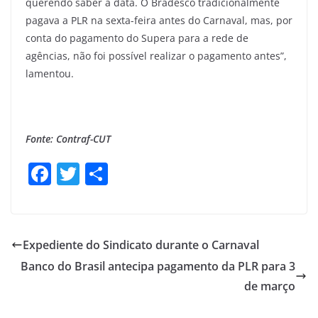
querendo saber a data. O Bradesco tradicionalmente
pagava a PLR na sexta-feira antes do Carnaval, mas, por
conta do pagamento do Supera para a rede de
agências, não foi possível realizar o pagamento antes”,
lamentou.
Fonte: Contraf-CUT
F
T
S
a
w
h
c
itt
ar
e
er
e
Expediente do Sindicato durante o Carnaval
b
Banco do Brasil antecipa pagamento da PLR para 3
o
de março
o