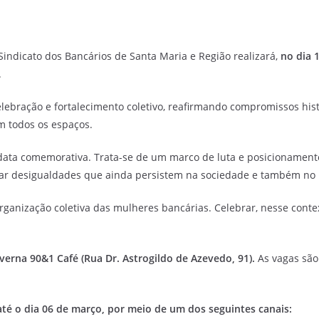
Sindicato dos Bancários de Santa Maria e Região realizará,
no dia 
.
ebração e fortalecimento coletivo, reafirmando compromissos hist
em todos os espaços.
 data comemorativa. Trata-se de um marco de luta e posicionamento
ntar desigualdades que ainda persistem na sociedade e também no
ganização coletiva das mulheres bancárias. Celebrar, nesse contex
verna 90&1 Café (Rua Dr. Astrogildo de Azevedo, 91).
As vagas são
té o dia 06 de março, por meio de um dos seguintes canais: