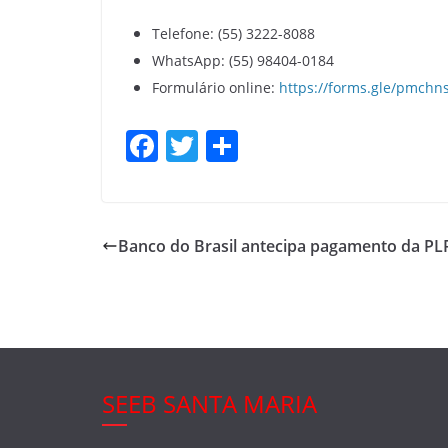
Telefone: (55) 3222-8088
WhatsApp: (55) 98404-0184
Formulário online:
https://forms.gle/pmch
F
T
S
a
w
h
c
itt
ar
e
er
e
Banco do Brasil antecipa pagamento da PL
b
o
o
k
SEEB SANTA MARIA