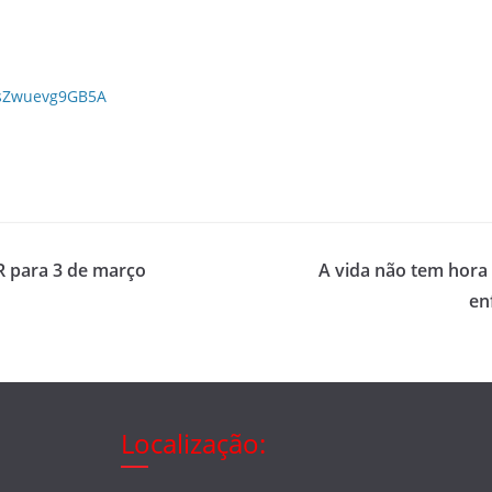
nsZwuevg9GB5A
R para 3 de março
A vida não tem hora
en
Localização: