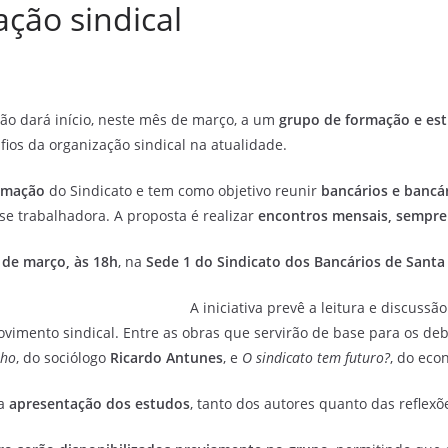
ação sindical
ião dará início, neste mês de março, a um
grupo de formação e es
ios da organização sindical na atualidade.
ormação
do Sindicato e tem como objetivo reunir
bancários e bancá
se trabalhadora. A proposta é realizar
encontros mensais, sempre
 de março, às 18h
, na
Sede 1 do Sindicato dos Bancários de Santa
A iniciativa prevê a leitura e discu
vimento sindical. Entre as obras que servirão de base para os de
lho
, do sociólogo
Ricardo Antunes
, e
O sindicato tem futuro?
, do ec
 a
apresentação dos estudos
, tanto dos autores quanto das reflexõe