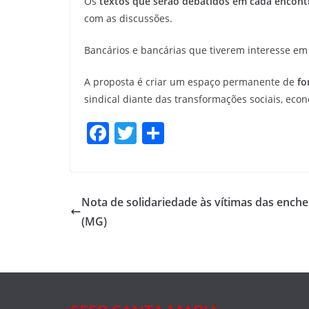
Os
textos que serão debatidos em cada encont
com as discussões.
Bancários e bancárias que tiverem interesse e
A proposta é criar um espaço permanente de
fo
sindical diante das transformações sociais, eco
F
T
S
a
w
h
c
itt
ar
e
er
e
Nota de solidariedade às vítimas das enche
b
(MG)
o
o
k