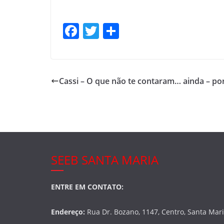
F
T
S
a
w
h
c
itt
ar
e
er
e
Cassi – O que não te contaram… ainda – por
b
o
o
k
SEEB SANTA MARIA
ENTRE EM CONTATO:
Endereço:
Rua Dr. Bozano, 1147, Centro, Santa Mar