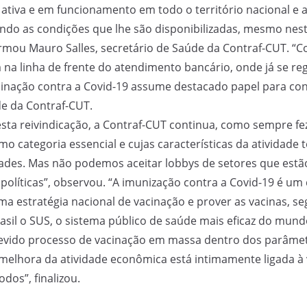
 ativa e em funcionamento em todo o território nacional e 
rando as condições que lhe são disponibilizadas, mesmo ne
mou Mauro Salles, secretário de Saúde da Contraf-CUT. “Co
 na linha de frente do atendimento bancário, onde já se r
inação contra a Covid-19 assume destacado papel para con
de da Contraf-CUT.
sta reivindicação, a Contraf-CUT continua, como sempre fez
o categoria essencial e cujas características da atividade 
ridades. Mas não podemos aceitar lobbys de setores que est
 políticas”, observou. “A imunização contra a Covid-19 é um 
 estratégia nacional de vacinação e prover as vacinas, seg
asil o SUS, o sistema público de saúde mais eficaz do mun
evido processo de vacinação em massa dentro dos parâmet
 melhora da atividade econômica está intimamente ligada à 
dos”, finalizou.