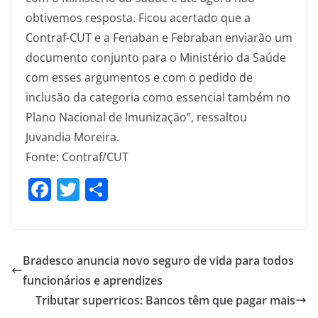
obtivemos resposta. Ficou acertado que a
Contraf-CUT e a Fenaban e Febraban enviarão um
documento conjunto para o Ministério da Saúde
com esses argumentos e com o pedido de
inclusão da categoria como essencial também no
Plano Nacional de Imunização”, ressaltou
Juvandia Moreira.
Fonte: Contraf/CUT
F
T
S
a
w
h
c
itt
ar
e
er
e
Bradesco anuncia novo seguro de vida para todos
b
funcionários e aprendizes
o
Tributar superricos: Bancos têm que pagar mais