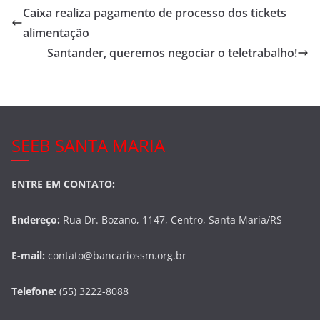
e
er
e
Caixa realiza pagamento de processo dos tickets
b
alimentação
o
Santander, queremos negociar o teletrabalho!
o
k
SEEB SANTA MARIA
ENTRE EM CONTATO:
Endereço:
Rua Dr. Bozano, 1147, Centro, Santa Maria/RS
E-mail:
contato@bancariossm.org.br
Telefone:
(55) 3222-8088