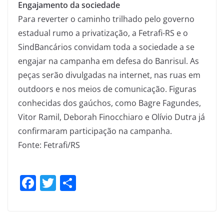
Engajamento da sociedade
Para reverter o caminho trilhado pelo governo
estadual rumo a privatização, a Fetrafi-RS e o
SindBancários convidam toda a sociedade a se
engajar na campanha em defesa do Banrisul. As
peças serão divulgadas na internet, nas ruas em
outdoors e nos meios de comunicação. Figuras
conhecidas dos gaúchos, como Bagre Fagundes,
Vitor Ramil, Deborah Finocchiaro e Olívio Dutra já
confirmaram participação na campanha.
Fonte: Fetrafi/RS
F
T
S
a
w
h
c
itt
ar