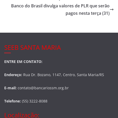
b
Banco do Brasil divulga valores de PLR que serão
o
pagos nesta terça (31)
o
k
SEEB SANTA MARIA
ENTRE EM CONTATO:
Endereço:
Rua Dr. Bozano, 1147, Centro, Santa Maria/RS
E-mail:
contato@bancariossm.org.br
Telefone:
(55) 3222-8088
Localização: