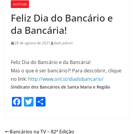
NOTÍCIAS
Feliz Dia do Bancário e
da Bancária!
28 de agosto de 2021
dwd_admin
Feliz Dia do Bancário e da Bancária!
Mas o que é ser bancário?! Para descobrir, clique
no link:
http://www.onl.st/diadobancario/
Sindicato dos Bancários de Santa Maria e Região
F
T
S
a
w
h
c
itt
ar
e
er
e
Bancários na TV – 82ª Edição