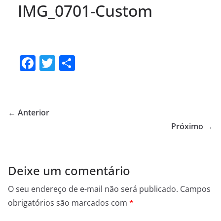
IMG_0701-Custom
F
T
S
a
w
h
c
itt
ar
e
er
e
← Anterior
b
Próximo →
o
o
Deixe um comentário
k
O seu endereço de e-mail não será publicado.
Campos
obrigatórios são marcados com
*