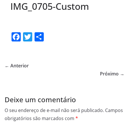
IMG_0705-Custom
F
T
S
a
w
h
c
itt
ar
e
er
e
← Anterior
b
Próximo →
o
o
Deixe um comentário
k
O seu endereço de e-mail não será publicado.
Campos
obrigatórios são marcados com
*