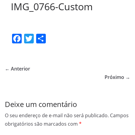
IMG_0766-Custom
F
T
S
a
w
h
c
itt
ar
e
er
e
← Anterior
b
Próximo →
o
o
Deixe um comentário
k
O seu endereço de e-mail não será publicado.
Campos
obrigatórios são marcados com
*