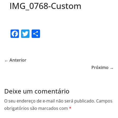
IMG_0768-Custom
F
T
S
a
w
h
c
itt
ar
e
er
e
← Anterior
b
Próximo →
o
o
Deixe um comentário
k
O seu endereço de e-mail não será publicado.
Campos
obrigatórios são marcados com
*