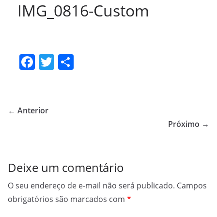
IMG_0816-Custom
F
T
S
a
w
h
c
itt
ar
e
er
e
← Anterior
b
Próximo →
o
o
Deixe um comentário
k
O seu endereço de e-mail não será publicado.
Campos
obrigatórios são marcados com
*