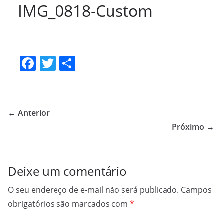
IMG_0818-Custom
F
T
S
a
w
h
c
itt
ar
e
er
e
← Anterior
b
Próximo →
o
o
Deixe um comentário
k
O seu endereço de e-mail não será publicado.
Campos
obrigatórios são marcados com
*