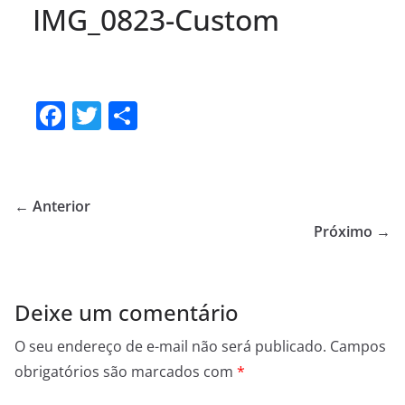
IMG_0823-Custom
F
T
S
a
w
h
c
itt
ar
e
er
e
← Anterior
b
Próximo →
o
o
Deixe um comentário
k
O seu endereço de e-mail não será publicado.
Campos
obrigatórios são marcados com
*