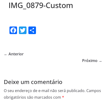
IMG_0879-Custom
F
T
S
a
w
h
c
itt
ar
e
er
e
← Anterior
b
Próximo →
o
o
Deixe um comentário
k
O seu endereço de e-mail não será publicado.
Campos
obrigatórios são marcados com
*