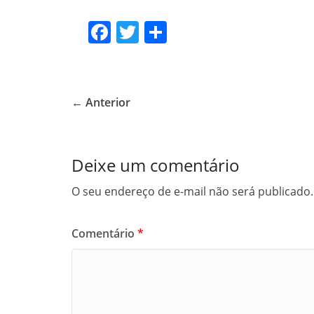
F
T
S
a
w
h
c
itt
ar
e
er
e
← Anterior
b
o
o
Deixe um comentário
k
O seu endereço de e-mail não será publicado.
Comentário
*