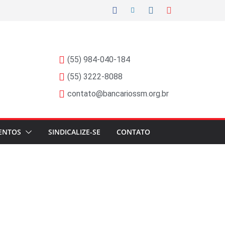
(55) 984-040-184
(55) 3222-8088
contato@bancariossm.org.br
ENTOS
SINDICALIZE-SE
CONTATO