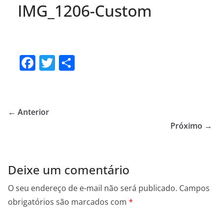
IMG_1206-Custom
F
T
S
a
w
h
c
itt
ar
e
er
e
← Anterior
b
Próximo →
o
o
Deixe um comentário
k
O seu endereço de e-mail não será publicado.
Campos
obrigatórios são marcados com
*