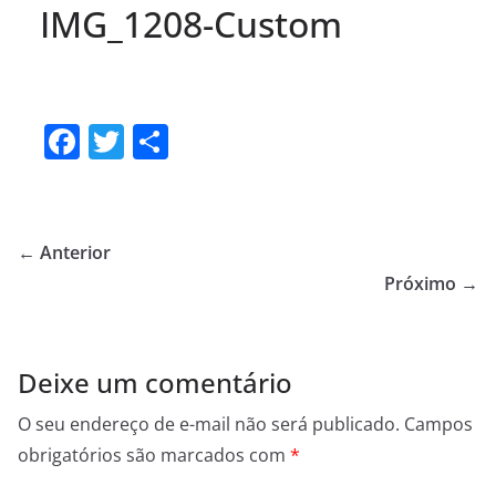
IMG_1208-Custom
F
T
S
a
w
h
c
itt
ar
e
er
e
← Anterior
b
Próximo →
o
o
Deixe um comentário
k
O seu endereço de e-mail não será publicado.
Campos
obrigatórios são marcados com
*