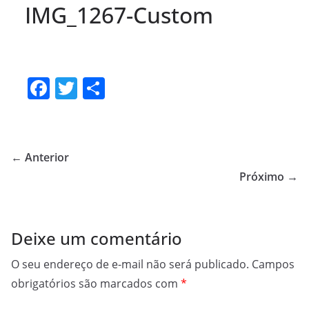
IMG_1267-Custom
F
T
S
a
w
h
c
itt
ar
e
er
e
← Anterior
b
Próximo →
o
o
Deixe um comentário
k
O seu endereço de e-mail não será publicado.
Campos
obrigatórios são marcados com
*