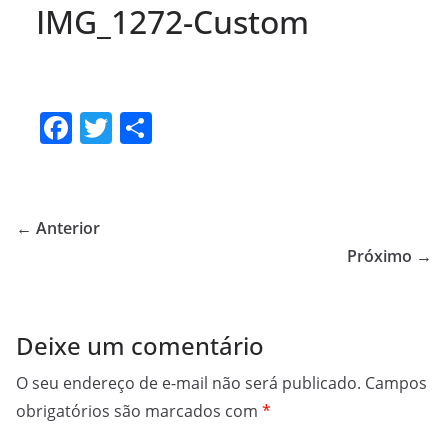
IMG_1272-Custom
F
T
S
a
w
h
c
itt
ar
e
er
e
← Anterior
b
Próximo →
o
o
Deixe um comentário
k
O seu endereço de e-mail não será publicado.
Campos
obrigatórios são marcados com
*