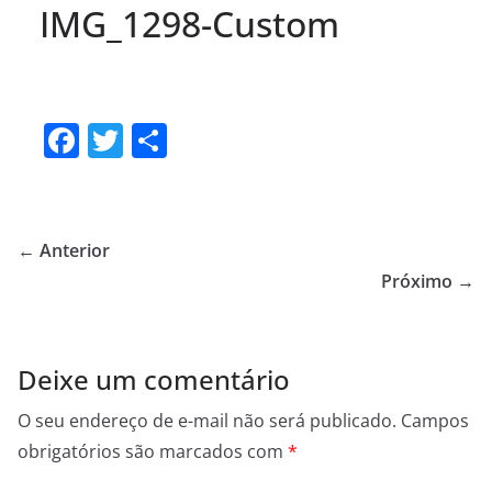
IMG_1298-Custom
F
T
S
a
w
h
c
itt
ar
e
er
e
← Anterior
b
Próximo →
o
o
Deixe um comentário
k
O seu endereço de e-mail não será publicado.
Campos
obrigatórios são marcados com
*