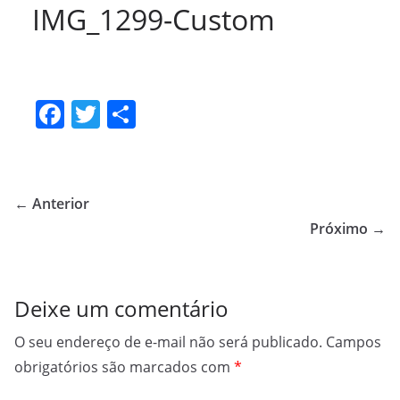
IMG_1299-Custom
F
T
S
a
w
h
c
itt
ar
e
er
e
← Anterior
b
Próximo →
o
o
Deixe um comentário
k
O seu endereço de e-mail não será publicado.
Campos
obrigatórios são marcados com
*