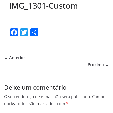
IMG_1301-Custom
F
T
S
a
w
h
c
itt
ar
e
er
e
← Anterior
b
Próximo →
o
o
Deixe um comentário
k
O seu endereço de e-mail não será publicado.
Campos
obrigatórios são marcados com
*