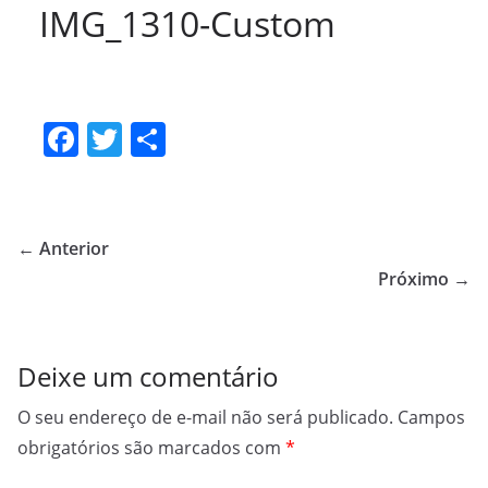
IMG_1310-Custom
F
T
S
a
w
h
c
itt
ar
e
er
e
← Anterior
b
Próximo →
o
o
Deixe um comentário
k
O seu endereço de e-mail não será publicado.
Campos
obrigatórios são marcados com
*