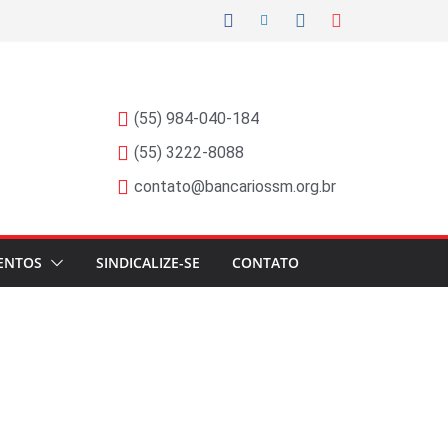
(55) 984-040-184
(55) 3222-8088
contato@bancariossm.org.br
ENTOS
SINDICALIZE-SE
CONTATO