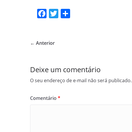
F
T
S
a
w
h
c
itt
ar
e
er
e
← Anterior
b
o
o
Deixe um comentário
k
O seu endereço de e-mail não será publicado.
Comentário
*