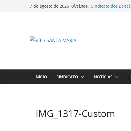
Sindicato dos Bancá
7 de agosto de 2026
Últimas:
do lançamento da C
Sindicato ajuíza açõ
bobinas de papel t
Sindicato ajuíza açã
na aposentadoria d
EDITAL DE CANCEL
EXTRAORDINÁRIA
EDITAL DE CONVOC
EXTRAORDINÁRIA Emp
de Ações sobre Jorn
INÍCIO
SINDICATO
NOTÍCIAS
J
IMG_1317-Custom