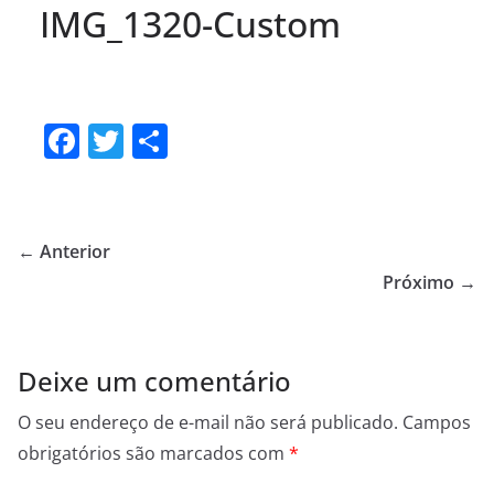
IMG_1320-Custom
F
T
S
a
w
h
c
itt
ar
e
er
e
← Anterior
b
Próximo →
o
o
Deixe um comentário
k
O seu endereço de e-mail não será publicado.
Campos
obrigatórios são marcados com
*