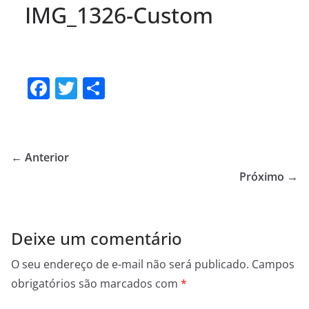
IMG_1326-Custom
F
T
S
a
w
h
c
itt
ar
e
er
e
← Anterior
b
Próximo →
o
o
Deixe um comentário
k
O seu endereço de e-mail não será publicado.
Campos
obrigatórios são marcados com
*