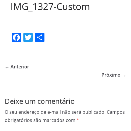
IMG_1327-Custom
F
T
S
a
w
h
c
itt
ar
e
er
e
← Anterior
b
Próximo →
o
o
Deixe um comentário
k
O seu endereço de e-mail não será publicado.
Campos
obrigatórios são marcados com
*