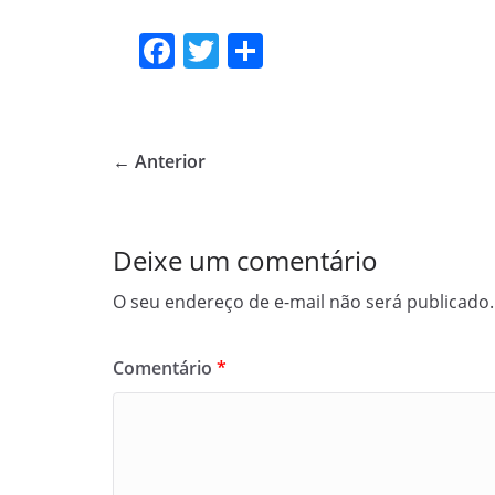
F
T
S
a
w
h
c
itt
ar
e
er
e
← Anterior
b
o
o
Deixe um comentário
k
O seu endereço de e-mail não será publicado.
Comentário
*