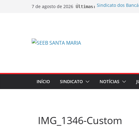
Sindicato dos Bancá
7 de agosto de 2026
Últimas:
do lançamento da C
Sindicato ajuíza açõ
bobinas de papel t
Sindicato ajuíza açã
na aposentadoria d
EDITAL DE CANCEL
EXTRAORDINÁRIA
EDITAL DE CONVOC
EXTRAORDINÁRIA Emp
de Ações sobre Jorn
INÍCIO
SINDICATO
NOTÍCIAS
J
IMG_1346-Custom