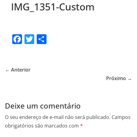
IMG_1351-Custom
F
T
S
a
w
h
c
itt
ar
e
er
e
← Anterior
b
Próximo →
o
o
Deixe um comentário
k
O seu endereço de e-mail não será publicado.
Campos
obrigatórios são marcados com
*