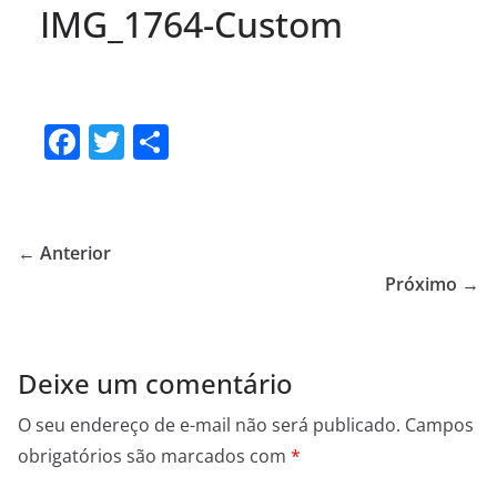
IMG_1764-Custom
F
T
S
a
w
h
c
itt
ar
e
er
e
← Anterior
b
Próximo →
o
o
Deixe um comentário
k
O seu endereço de e-mail não será publicado.
Campos
obrigatórios são marcados com
*