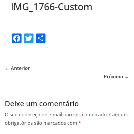
IMG_1766-Custom
F
T
S
a
w
h
c
itt
ar
e
er
e
← Anterior
b
Próximo →
o
o
Deixe um comentário
k
O seu endereço de e-mail não será publicado.
Campos
obrigatórios são marcados com
*