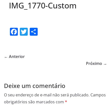
IMG_1770-Custom
F
T
S
a
w
h
c
itt
ar
e
er
e
← Anterior
b
Próximo →
o
o
Deixe um comentário
k
O seu endereço de e-mail não será publicado.
Campos
obrigatórios são marcados com
*