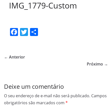
IMG_1779-Custom
F
T
S
a
w
h
c
itt
ar
e
er
e
← Anterior
b
Próximo →
o
o
Deixe um comentário
k
O seu endereço de e-mail não será publicado.
Campos
obrigatórios são marcados com
*