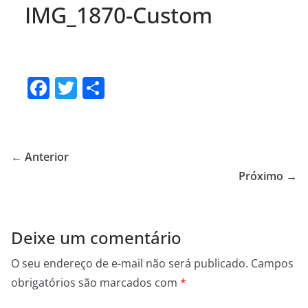
IMG_1870-Custom
F
T
S
a
w
h
c
itt
ar
e
er
e
← Anterior
b
Próximo →
o
o
Deixe um comentário
k
O seu endereço de e-mail não será publicado.
Campos
obrigatórios são marcados com
*