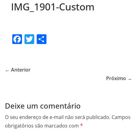
IMG_1901-Custom
F
T
S
a
w
h
c
itt
ar
e
er
e
← Anterior
b
Próximo →
o
o
Deixe um comentário
k
O seu endereço de e-mail não será publicado.
Campos
obrigatórios são marcados com
*